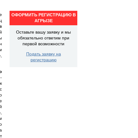
е
ОФОРМИТЬ РЕГИСТРАЦИЮ В
ц
АГРЫЗЕ
в
й
Оставьте вашу заявку и мы
ы
обязательно ответим при
н
первой возможности
м
Подать заявку на
,
регистрацию
ю
-
к
с
о
е
й
,
м
о
а
т