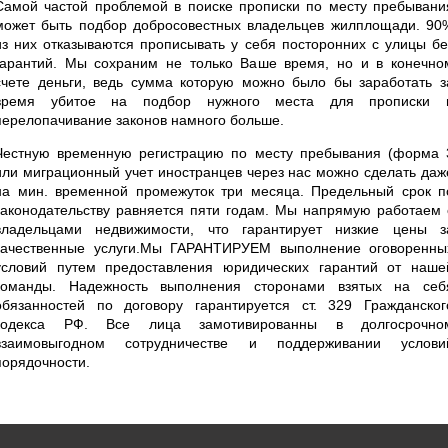
Самой частой проблемой в поиске прописки по месту пребывани
может быть подбор добросовестных владельцев жилплощади. 90
из них отказываются прописывать у себя посторонних с улицы бе
гарантий. Мы сохраним не только Ваше время, но и в конечно
счете деньги, ведь сумма которую можно было бы заработать з
время убитое на подбор нужного места для прописки 
перелопачивание законов намного больше.
Честную временную регистрацию по месту пребывания (форма 
или миграционный учет иностранцев через нас можно сделать даж
на мин. временной промежуток три месяца. Предельный срок п
законодательству равняется пяти годам. Мы напрямую работаем 
владельцами недвижимости, что гарантирует низкие цены з
качественные услуги.Мы ГАРАНТИРУЕМ выполнение оговоренны
условий путем предоставления юридических гарантий от наше
команды. Надежность выполнения сторонами взятых на себ
обязанностей по договору гарантируется ст. 329 Гражданског
кодекса РФ. Все лица замотивированны в долгосрочно
взаимовыгодном сотрудничестве и поддерживании услови
порядочности.