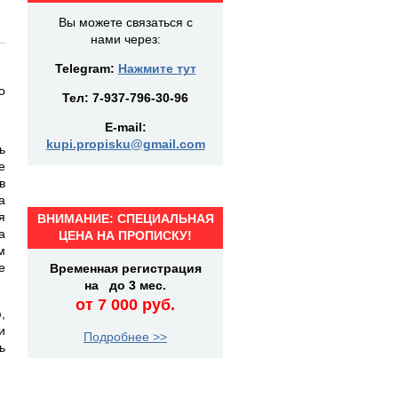
Вы можете связаться с
нами через:
Telegram:
Нажмите тут
о
Тел:
7-937-796-30-96
E-mail:
kupi.propisku@gmail.com
ь
е
в
а
я
ВНИМАНИЕ: СПЕЦИАЛЬНАЯ
а
ЦЕНА НА ПРОПИСКУ!
м
е
Временная регистрация
на до 3 мес.
от 7 000 руб.
,
и
Подробнее >>
ь