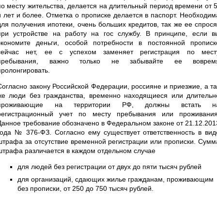
по месту жительства, делается на длительный период времени от 5
и лет и более. Отметка о прописке делается в паспорт. Необходим
для получения ипотеки, очень больших кредитов, так же ее спрося
при устройстве на работу на гос службу. В принципе, если в
экономите деньги, особой потребности в постоянной прописк
сейчас нет, ее с успехом заменяет регистрация по мест
пребывания, важно только не забывайте ее воврем
пролонгировать.
Согласно закону Российской Федерации, россияне и приезжие, а та
же люди без гражданства, временно находящиеся или длительн
проживающие на территории РФ, должны встать н
регистрационный учет по месту пребывания или проживания
Данное требование обозначено в Федеральном законе от 21.12.201
года № 376-ФЗ. Согласно ему существует ответственность в вид
штрафа за отсутствие временной регистрации или прописки. Сумм
штрафа различается в каждом отдельном случае
для людей без регистрации от двух до пяти тысяч рублей
для организаций, сдающих жилье гражданам, проживающим
без прописки, от 250 до 750 тысяч рублей.