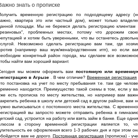
Важно знать о прописке
Получить временную регистрацию по подходящему адресу (н
важно, квартира это или частный дом), может только владеле
данной площади. Мы не беремся делать регистрацию клиентам 
"резиновых", проблемных местах, потому что дорожим свое
репутацией и хотим быть уверенными, что вы останетесь довольн
услугой. Невозможно сделать регистрацию вам там, где хозяи
против (например ваш муж/жена/родственник итп), но если ва
необходим конкретный район города, мы сделаем все возможное
чтобы найти вам хороший вариант.
Сегодня мы можем оформить вам
постоянную или временну
регистрацию в Агрызе
. В чем отличие?
Временная регистрация
это постановка на учет по месту пребывания т.е. там где челове
временно находится. Преимущество такой схемы в том, если у ва
уже есть прописка по месту жительства, но например вам важн
закрепить ребенка в школу или детский сад в другом районе, вам н
нужно выписываться с постоянного места жительства. С временно
регистрацией вы запросто можете отправить ребенка в гимназию
детский сад, устроится на работу или взять займ в банке. Еще одни
плюсом в сторону временной регистрации является то, чт
длительность ее оформления всего 1-3 рабочих дня и при этом он
обойдется вам не дорого.
Постоянная регистрация
(прописка) - уче