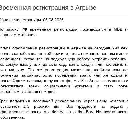
Временная регистрация в Агрызе
Обновление страницы: 05.08.2026
По закону РФ временная регистрация производится в МВД п
вопросам миграции.
Услуга оформления
регистрации в Агрызе
на сегодняшний ден
очень востребована, по той причине, что с помощью нее, вы имеет
возможность устроится на подходящую работу, устроить ребенка 
желаемую школу или детский сад, взять кредит или поставить н
учет машину .Так же регистрация может понадобится вам дл
получения загранпаспорта, посещения врача или же сдачи н
права. Одним словом, получение формы 3 в Агрызе поможет ва
пользоваться всеми социальными услугами и стать боле
уверенным в завтрашнем дне.
Срок получения
легальной регистрации
через нашу компанию
составляет 2-3 рабочих дня. Все трудности по подаче 
оформлению справок мы берем на себя! Вам Не нужно искат
собственника.